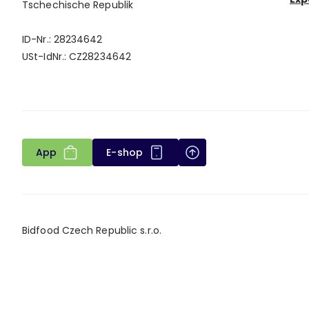
Tschechische Republik
ID-Nr.: 28234642
USt-IdNr.: CZ28234642
App
E-shop
Bidfood Czech Republic s.r.o.