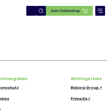
E-
Zum Onlineshop
shop
lichtangaben
Wichtige Links
tenschutz
Bidcorp Group ↗
okies
Prima Eis↗
G