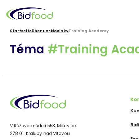
Direkt
zum
Inhalt
Pfadnavigation
Startseite
Über uns
Novinky
Training Academy
Téma
#Training Ac
Ko
Kun
Bid
V Růžovém údolí 553, Mikovice
278 01 Kralupy nad Vltavou
Exp