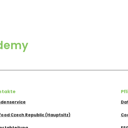
ademy
ntakte
Pf
denservice
Da
food Czech Republic (Hauptsitz)
Co
ortabteilung
ES