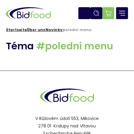
Direkt
zum
Inhalt
E-
shop
Startseite
Über uns
Novinky
polední menu
Pfadnavigation
Téma
#polední menu
V Růžovém údolí 553, Mikovice
278 01 Kralupy nad Vltavou
Tschechische Republik