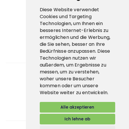
Cookies
Diese Website verwendet
ESG
Cookies und Targeting
Technologien, um Ihnen ein
Zertifikate
besseres Internet-Erlebnis zu
Wichtige Links
ermöglichen und die Werbung,
die Sie sehen, besser an Ihre
Bidcorp Group ↗
Bedürfnisse anzupassen. Diese
Technologien nutzen wir
Prima Eis↗
außerdem, um Ergebnisse zu
messen, um zu verstehen,
woher unsere Besucher
App
kommen oder um unsere
E-shop
Website weiter zu entwickeln.
Alle akzeptieren
Ich lehne ab