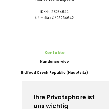
ID-Nr.: 28234642
USt-IdNr.: CZ28234642
Kontakte
Kundenservice
Bidfood Czech Republic (Hauptsitz)
Exportabteilung
Pflichtangaben
Ihre Privatsphäre ist
Datenschutz
uns wichtig