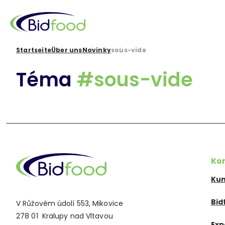
Direkt
zum
Inhalt
Pfadnavigation
Startseite
Über uns
Novinky
sous-vide
Téma
#sous-vide
Ko
Kun
Bid
V Růžovém údolí 553, Mikovice
278 01 Kralupy nad Vltavou
Exp