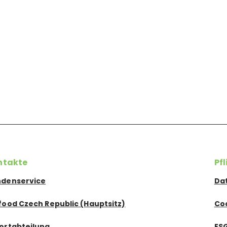
ntakte
Pf
denservice
Da
food Czech Republic (Hauptsitz)
Co
ortabteilung
ES