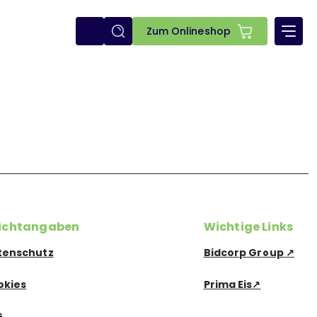
E-
Zum Onlineshop
shop
lichtangaben
Wichtige Links
tenschutz
Bidcorp Group ↗
okies
Prima Eis↗
G