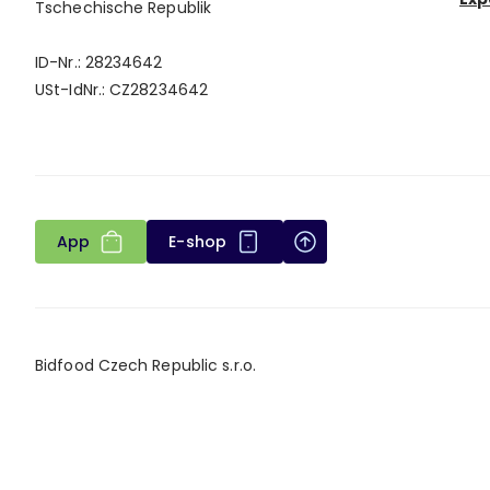
Tschechische Republik
ID-Nr.: 28234642
USt-IdNr.: CZ28234642
App
E-shop
Bidfood Czech Republic s.r.o.