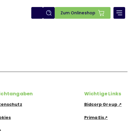
E-
Zum Onlineshop
shop
lichtangaben
Wichtige Links
tenschutz
Bidcorp Group ↗
okies
Prima Eis↗
G