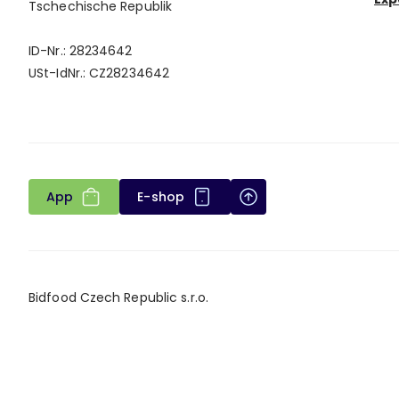
Tschechische Republik
ID-Nr.: 28234642
USt-IdNr.: CZ28234642
App
E-shop
Bidfood Czech Republic s.r.o.