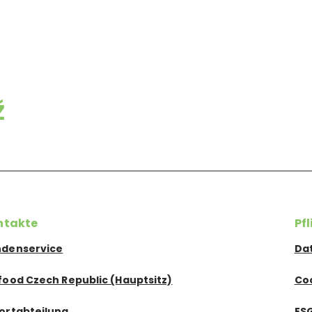
ž
ntakte
Pf
denservice
Da
food Czech Republic (Hauptsitz)
Co
ortabteilung
ES