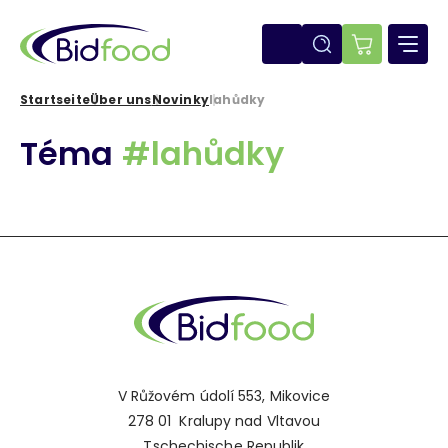
Direkt
zum
Inhalt
E-
shop
Startseite
Über uns
Novinky
lahůdky
Pfadnavigation
Téma
#lahůdky
V Růžovém údolí 553, Mikovice
278 01 Kralupy nad Vltavou
Tschechische Republik