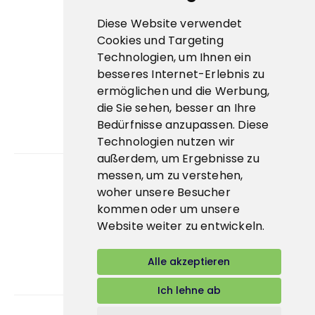
Cookies
Diese Website verwendet
ESG
Cookies und Targeting
Technologien, um Ihnen ein
Zertifikate
besseres Internet-Erlebnis zu
Wichtige Links
ermöglichen und die Werbung,
die Sie sehen, besser an Ihre
Bidcorp Group ↗
Bedürfnisse anzupassen. Diese
Technologien nutzen wir
Prima Eis↗
außerdem, um Ergebnisse zu
messen, um zu verstehen,
woher unsere Besucher
App
kommen oder um unsere
E-shop
Website weiter zu entwickeln.
Alle akzeptieren
Ich lehne ab