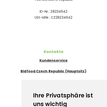
ID-Nr.: 28234642
USt-IdNr.: CZ28234642
Kontakte
Kundenservice
Bidfood Czech Republic (Hauptsitz)
Exportabteilung
Pflichtangaben
Ihre Privatsphäre ist
Datenschutz
uns wichtig