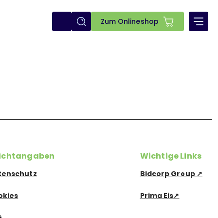
E-
Zum Onlineshop
shop
lichtangaben
Wichtige Links
tenschutz
Bidcorp Group ↗
okies
Prima Eis↗
G