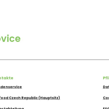
vice
ntakte
Pf
denservice
Da
food Czech Republic (Hauptsitz)
Co
ortabteilung
ES