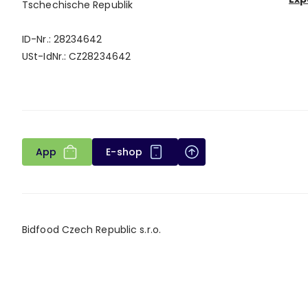
Tschechische Republik
ID-Nr.: 28234642
USt-IdNr.: CZ28234642
App
E-shop
Bidfood Czech Republic s.r.o.