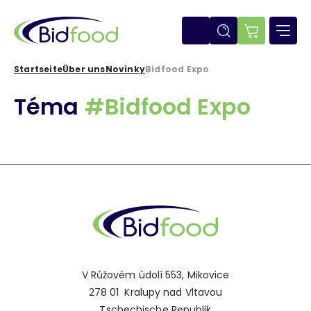
Direkt
zum
Inhalt
E-
shop
Startseite
Über uns
Novinky
Bidfood Expo
Pfadnavigation
Téma
#Bidfood Expo
V Růžovém údolí 553, Mikovice
278 01 Kralupy nad Vltavou
Tschechische Republik