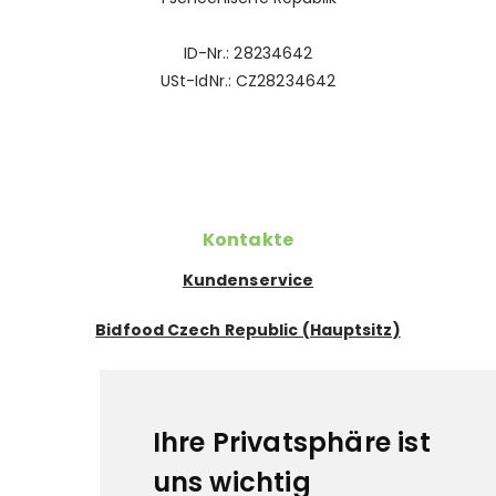
ID-Nr.: 28234642
USt-IdNr.: CZ28234642
Kontakte
Kundenservice
Bidfood Czech Republic (Hauptsitz)
Exportabteilung
Pflichtangaben
Ihre Privatsphäre ist
Datenschutz
uns wichtig