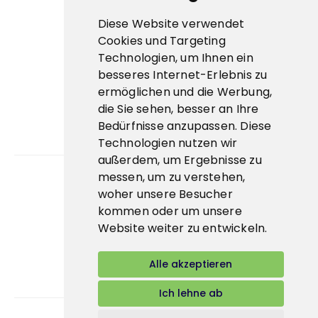
Cookies
Diese Website verwendet
ESG
Cookies und Targeting
Technologien, um Ihnen ein
Zertifikate
besseres Internet-Erlebnis zu
Wichtige Links
ermöglichen und die Werbung,
die Sie sehen, besser an Ihre
Bidcorp Group ↗
Bedürfnisse anzupassen. Diese
Technologien nutzen wir
Prima Eis↗
außerdem, um Ergebnisse zu
messen, um zu verstehen,
woher unsere Besucher
App
kommen oder um unsere
E-shop
Website weiter zu entwickeln.
Alle akzeptieren
Ich lehne ab