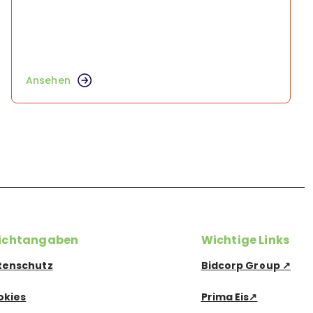
Ansehen
lichtangaben
Wichtige Links
tenschutz
Bidcorp Group ↗
okies
Prima Eis↗