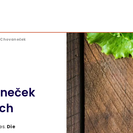
e Chovaneček
aneček
sch
es.
Die