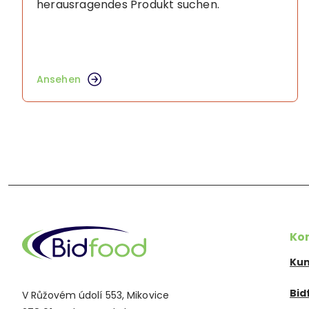
herausragendes Produkt suchen.
Ansehen
Ko
Kun
Bid
V Růžovém údolí 553, Mikovice