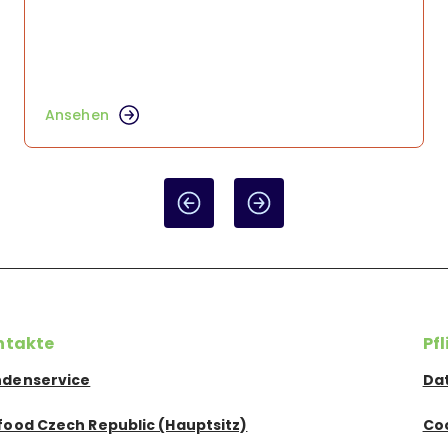
Ansehen
ntakte
Pf
denservice
Da
food Czech Republic (Hauptsitz)
Co